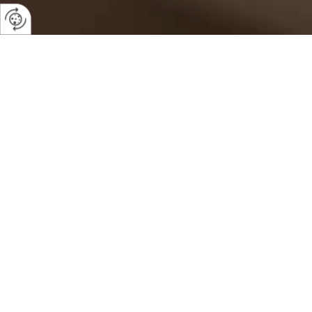
Service & Instandsetz
Das gilt insbesondere für Holzböden. Ein ge
Oberfläche zu haben. Zu unseren Leistungen g
vers