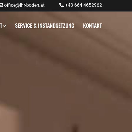
office@Ihr-boden.at
+43 664 4652962


T
SERVICE & INSTANDSETZUNG
KONTAKT