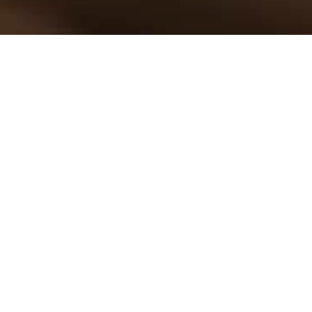
nd Umgebung/Vorarlberg
 eine optisch ansprechende und pflegeleichte
en, die wir danach ölen, seifen, wachsen oder
läge.